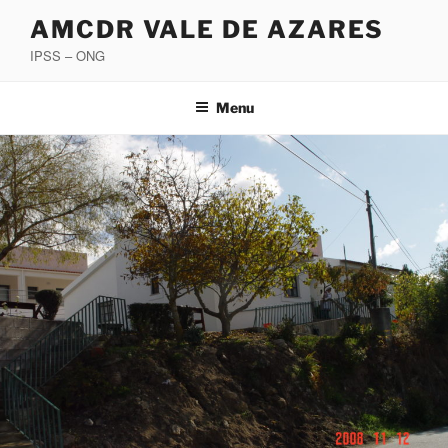
Saltar
AMCDR VALE DE AZARES
para
IPSS – ONG
o
conteúdo
Menu