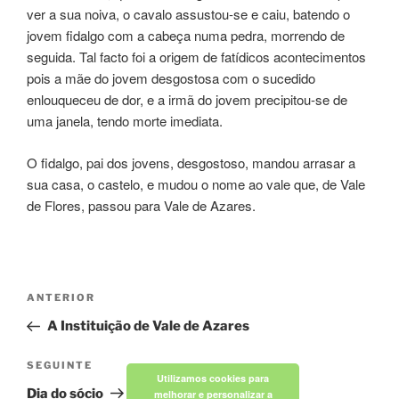
ver a sua noiva, o cavalo assustou-se e caiu, batendo o
jovem fidalgo com a cabeça numa pedra, morrendo de
seguida. Tal facto foi a origem de fatídicos acontecimentos
pois a mãe do jovem desgostosa com o sucedido
enlouqueceu de dor, e a irmã do jovem precipitou-se de
uma janela, tendo morte imediata.
O fidalgo, pai dos jovens, desgostoso, mandou arrasar a
sua casa, o castelo, e mudou o nome ao vale que, de Vale
de Flores, passou para Vale de Azares.
Navegação
Conteúdo
ANTERIOR
de
anterior
A Instituição de Vale de Azares
artigos
Conteúdo
SEGUINTE
Utilizamos cookies para
seguinte
Dia do sócio
melhorar e personalizar a