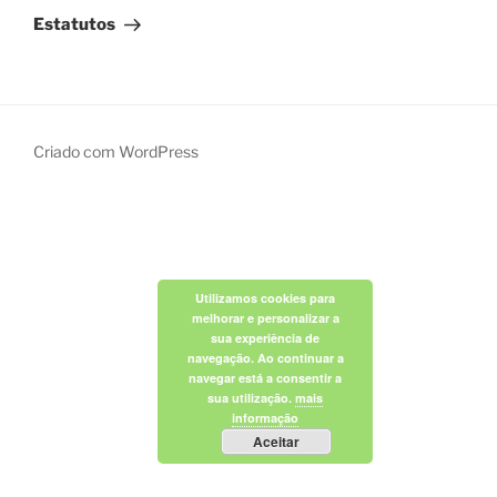
seguinte
Estatutos
Criado com WordPress
Utilizamos cookies para
melhorar e personalizar a
sua experiência de
navegação. Ao continuar a
navegar está a consentir a
sua utilização.
mais
informação
Aceitar