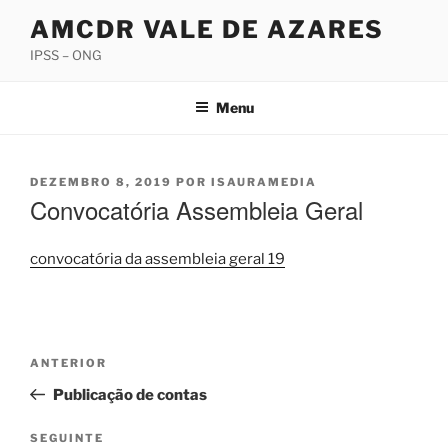
Saltar
AMCDR VALE DE AZARES
para
IPSS – ONG
o
conteúdo
Menu
PUBLICADO
DEZEMBRO 8, 2019
POR
ISAURAMEDIA
EM
Convocatória Assembleia Geral
convocatória da assembleia geral 19
Navegação
Conteúdo
ANTERIOR
de
anterior
Publicação de contas
artigos
Conteúdo
SEGUINTE